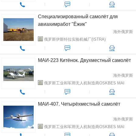
Cпециализированный самолёт для
авиахимработ "Ёжик"
海外俄罗斯
俄罗斯伊斯特拉实验机械厂(ISTRA)
МАИ-223 Китёнок. Двухместный самолёт
海外俄罗斯
俄罗斯工业和军用无人机制造商OSKBES MAI
МАИ-407. Четырёхместный самолёт
海外俄罗斯
俄罗斯工业和军用无人机制造商OSKBES MAI