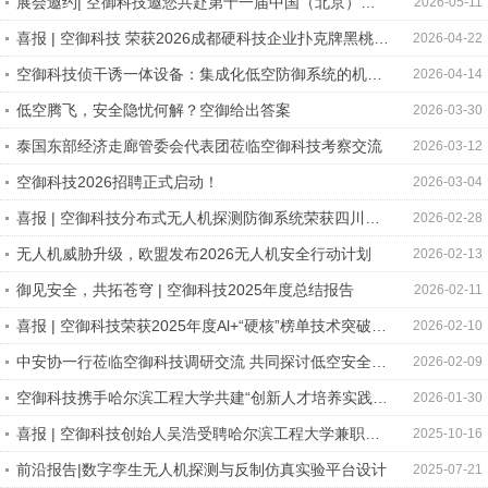
展会邀约| 空御科技邀您共赴第十一届中国（北京）军
2026-05-11
事智能技术装备博览会
喜报 | 空御科技 荣获2026成都硬科技企业扑克牌黑桃上
2026-04-22
榜企业
空御科技侦干诱一体设备：集成化低空防御系统的机动
2026-04-14
部署解决方案
低空腾飞，安全隐忧何解？空御给出答案
2026-03-30
泰国东部经济走廊管委会代表团莅临空御科技考察交流
2026-03-12
空御科技2026招聘正式启动！
2026-03-04
喜报 | 空御科技分布式无人机探测防御系统荣获四川
2026-02-28
省“首台套”认定
无人机威胁升级，欧盟发布2026无人机安全行动计划
2026-02-13
御见安全，共拓苍穹 | 空御科技2025年度总结报告
2026-02-11
喜报 | 空御科技荣获2025年度Al+“硬核”榜单技术突破
2026-02-10
奖！
中安协一行莅临空御科技调研交流 共同探讨低空安全治
2026-02-09
理新路径
空御科技携手哈尔滨工程大学共建“创新人才培养实践中
2026-01-30
心”
喜报 | 空御科技创始人吴浩受聘哈尔滨工程大学兼职教
2025-10-16
授！
前沿报告|数字孪生无人机探测与反制仿真实验平台设计
2025-07-21