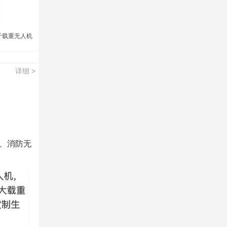
公斤载重无人机
）
详细 >
运、消防无