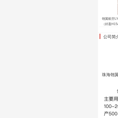
翎翼航空LY3
（好盈H15
公司简
珠海翎翼