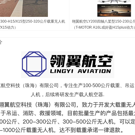
00-H15/X15型250-320公斤载重无人机
翎翼航空LY200四轴八桨型150-230
/X15动力）
（T-MOTOR A16L或好盈H15plus动力
介
航空科技（珠海）有限公司，专注生产100-500公斤载重、吊
人机，后续将研发生产载人航空器.