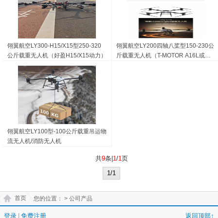
翎翼航空LY300-H15/X15型250-320
翎翼航空LY200四轴八桨型150-230公
公斤载重无人机（好盈H15/X15动力）
斤载重无人机（T-MOTOR A16L或好
盈H15plus动力）
翎翼航空LY100型-100公斤载重吊运物
流无人机/消防无人机
共
9
条|
1
/
1
页
1/1
首页
您的位置：
> 公司产品
登录
|
免费注册
返回顶部↑