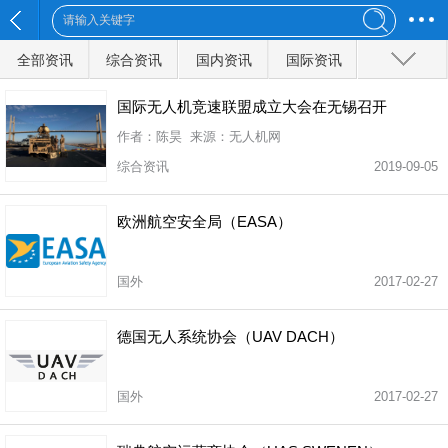
全部资讯
综合资讯
国内资讯
国际资讯
特种动态
应用领域
科技探索
新品发布
企业动态
国际无人机竞速联盟成立大会在无锡召开
作者：陈昊 来源：无人机网
无人系统
展会动态
UAV评测
市场分析
百科知识
综合资讯
2019-09-05
人物访谈
组织协会
政策法律
教育培训
航拍图库
保险
DIY
赛事活动
排行榜
反无人机
欧洲航空安全局（EASA）
低空经济
国外
2017-02-27
德国无人系统协会（UAV DACH）
全部分类
国外
2017-02-27