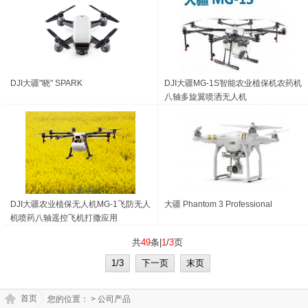
DJI大疆"晓" SPARK
DJI大疆MG-1S智能农业植保机农药机
八轴多旋翼喷洒无人机
DJI大疆农业植保无人机MG-1飞防无人
大疆 Phantom 3 Professional
机喷药八轴遥控飞机打撒应用
共
49
条|
1
/
3
页
1/3
下一页
末页
首页
您的位置：
> 公司产品