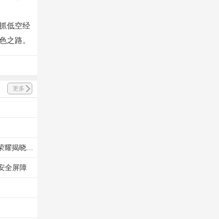
抓低空经
色之路。
更多
百小时高强度飞行，谁是七月王牌飞手 TOP1？极目 J160 王牌飞手第一赛段荣耀揭晓！
安全屏障