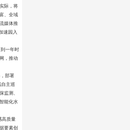
实际，将
富、全域
流媒体推
济加速园入
不到一年时
网，推动
心，部署
域自主巡
保监测、
智能化水
感高质量
数据要素创