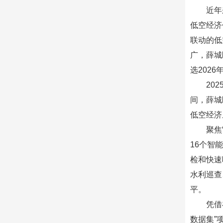
近年
低空经济
联动的低
广，薛城
选202
20
间，薛城
低空经济
聚焦
16个智
检和快速
水利巡查
平。
凭借
数据集”