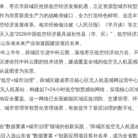
来，枣庄市薛城区抢抓低空经济发展机遇，立足资源型城市转型
作为培育新质生产力的战略突破口，全力打造特色鲜明、业态丰
空经济发展体系。相关经验做法被《人民日报》《半月谈》等主
区入选“2026中国低空经济最具成长性县（市、区）”，低空经
6年山东省未来产业加速园建设项目名单。
25年上半年，薛城区引进中科云图，落地枣庄低空经济动力谷。
区便依托中科云图的技术优势，建成覆盖全域的低空无人机遥感
从蓝图变为实景。
“低空+城市治理”，薛城区建成枣庄核心区无人机遥感网运营中
能无人机基站，构建起7×24小时低空智慧感知网络，实现核心区
响应全覆盖。这一网络已全面赋能区域应急消防、交通管理、环
、城市管理等智慧化管理场景，有效提升了基层治理的数字化、
在“数据要素×城市治理”领域的创新实践，“薛城区低空无人机遥
项目入选山东省 “数据要素 ×”创新应用项目奖补名单，成为全省