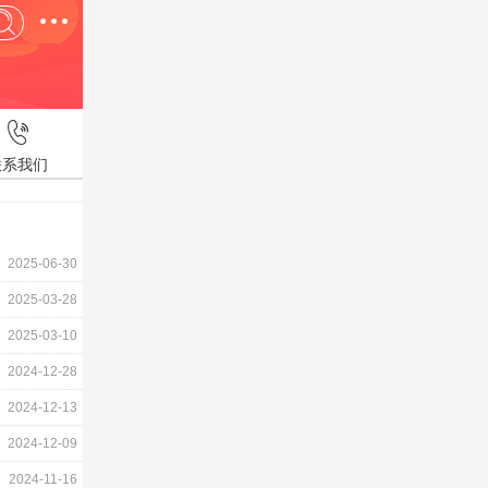
联系我们
2025-06-30
2025-03-28
2025-03-10
2024-12-28
2024-12-13
2024-12-09
2024-11-16