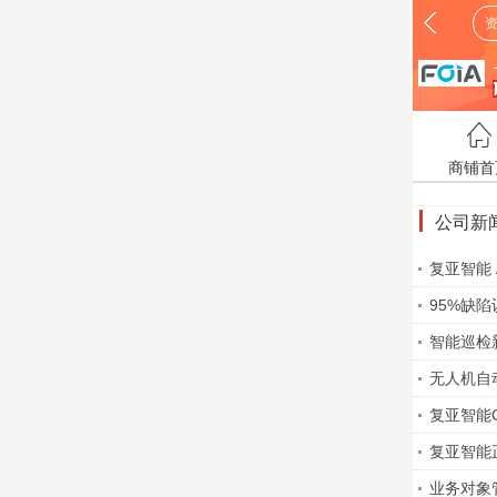
商铺首
公司新
复亚智能 A
95%缺
智能巡检
无人机自
复亚智能
复亚智能
业务对象