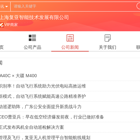
资讯
上海复亚智能技术发展有限公司
VIP商家
页
公司产品
公司新闻
关于我们
闻
40C × 大疆 M400
陷识别率！自动飞行系统助力光伏电站高效运维
新模式，自动飞行系统赋能高速公路精准养护
动巡逻助阵，广东公安全面提升新质战斗力
CEO曹亚兵：早在低空经济爆发前夜，行业已做好准备
正式发布风机全自动巡检解决方案
管理及飞行，复亚无人机管理平台智能航线规划