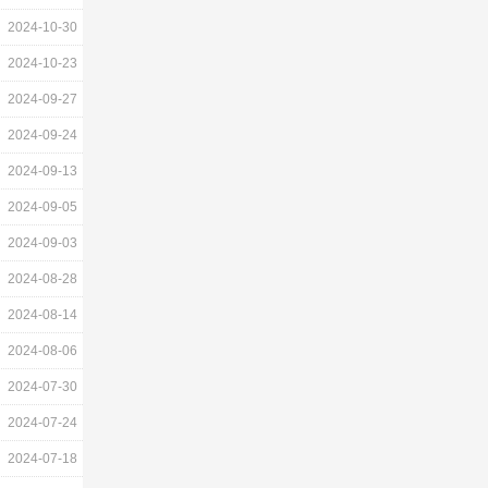
2024-10-30
2024-10-23
2024-09-27
2024-09-24
2024-09-13
2024-09-05
2024-09-03
2024-08-28
2024-08-14
2024-08-06
2024-07-30
2024-07-24
2024-07-18